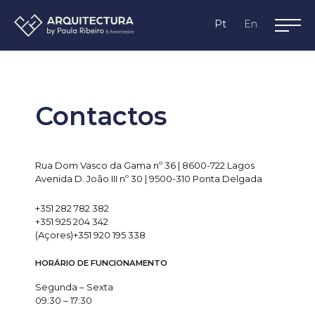
Lagos,
Pt
En
Algarve
Contactos
Rua Dom Vasco da Gama nº 36 | 8600-722 Lagos
Avenida D. João III nº 30 | 9500-310 Ponta Delgada
+351 282 782 382
+351 925 204 342
(Açores)+351 920 195 338
HORÁRIO DE FUNCIONAMENTO
Segunda – Sexta
09:30 – 17:30