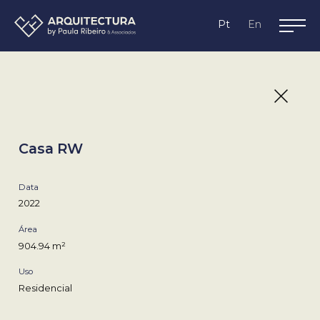
Lagos,
Pt
En
Algarve
Casa RW
Data
2022
Área
904.94 m²
Uso
Residencial